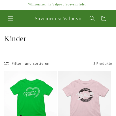
Direkt
Willkommen im Valpovo Souvenirladen!
zum
Inhalt
Suvenirnica Valpovo
Warenkorb
K
Kinder
a
t
Filtern und sortieren
3 Produkte
e
g
o
r
i