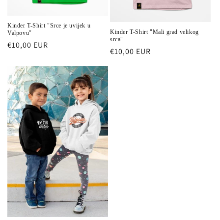
e
:
Kinder T-Shirt "Srce je uvijek u
Kinder T-Shirt "Mali grad velikog
Valpovu"
srca"
Normaler
€10,00 EUR
Normaler
€10,00 EUR
Preis
Preis