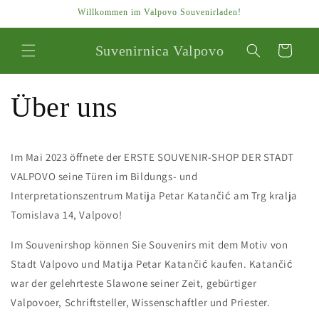
Direkt
Willkommen im Valpovo Souvenirladen!
zum
Inhalt
Suvenirnica Valpovo
Warenkorb
Über uns
Im Mai 2023 öffnete der ERSTE SOUVENIR-SHOP DER STADT
VALPOVO seine Türen im Bildungs- und
Interpretationszentrum Matija Petar Katančić am Trg kralja
Tomislava 14, Valpovo!
Im Souvenirshop können Sie Souvenirs mit dem Motiv von
Stadt Valpovo und Matija Petar Katančić kaufen. Katančić
war der gelehrteste Slawone seiner Zeit, gebürtiger
Valpovoer, Schriftsteller, Wissenschaftler und Priester.